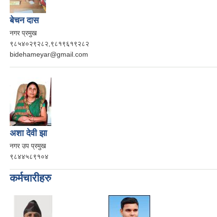
बेचन दास
नगर प्रमुख
९८५४०२९२८२,९८१९६१९२८२
bidehameyar@gmail.com
अशा देवी झा
नगर उप प्रमुख
९८४४५८९१०४
कर्मचारीहरु