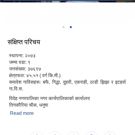
१२ औं नगर सभा उद्घाटन सत्र ।
संक्षिप्त परिचय
स्थापना: २०७३
जम्मा वडा: ९
जनसंख्या: ३७६९७
क्षेत्रफल: ४५.५१ ( वर्ग कि.मी.)
समावेश गाविसहरू: बफै, गिद्धा, दुहवी, एकराही, ठाडी झिझा र इटहर्वा
गा.वि.स.
विदेह नगरपालिका नगर कार्यपालिकाको कार्यालय
तिनकौरिया चौक, धनुषा
Read more
about संक्षिप्त परिचय