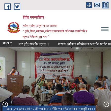
Skip to main content
विदेह नगरपालिका
मधेश प्रदेश ,धनुषा नेपाल सरकार
“ कृषि,शिक्षा,स्वास्थ्य,पर्यटन,र व्यापारको अभिभारा आत्मनिर्भर र
सुन्दर विदेहको मुल नारा ”
समाचार
तह/स्तर बृद्धि सम्बन्धि सुचना ।
शसक्त बालिका परियोजना अन्तर्गत छनौट भएका उ
आ.व. २०८३/०८४ को १२ औं नगर सभा मा नीति तथा बजेट कार्यक्रम प्रस्तुतिकरण ।