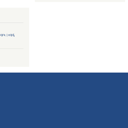
व.०७५।०७६