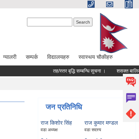
Search form
Search
ग्यालरी
सम्पर्क
विद्यालयहरु
स्वास्थय चौकीहरु
तह/स्तर बृद्धि सम्बन्धि सुचना ।
शसक्त बालिका 
जन प्रतिनिधि
राज किशाेर सिंह
राज कुमार मण्डल
वडा अध्यक्ष
वडा सदस्य