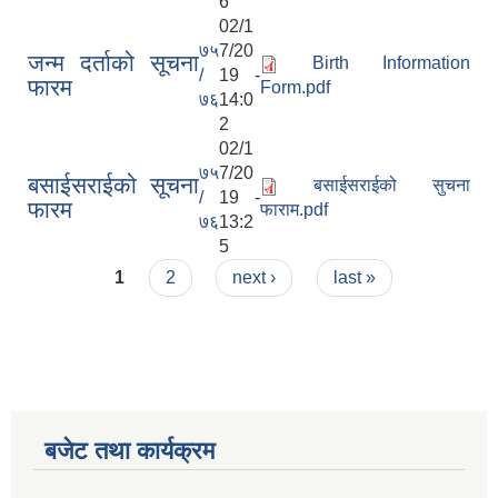
6
02/1
७५
7/20
जन्म दर्ताको सूचना
Birth Information
/
19 -
फारम
Form.pdf
७६
14:0
2
02/1
७५
7/20
बसाईसराईको सूचना
बसाईसराईको सुचना
/
19 -
फारम
फाराम.pdf
७६
13:2
5
Pages
1
2
next ›
last »
बजेट तथा कार्यक्रम