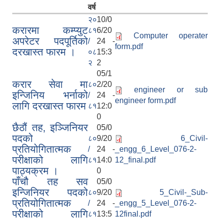
वर्ष
२०
10/0
करारमा कम्प्युट
८१
6/20
Computer operater
अपरेटर पदपूर्तिको
/
24 -
form.pdf
दरखास्त फारम ।
०८
15:3
२
2
05/1
करार सेवा मा
८०
2/20
engineer or sub
इन्जिनिय भर्नाको
/
24 -
engineer form.pdf
लागि दरखास्त फारम
८१
12:0
0
छैठौं तह, इञ्जिनियर
05/0
पदको
८०
9/20
6_Civil-
प्रतियोगितात्मक
/
24 -
_engg_6_Level_076-2-
परीक्षाको लागि
८१
14:0
12_final.pdf
पाठ्यक्रम ।
0
पाँचौ तह सव
05/0
इन्जिनियर पदको
८०
9/20
5_Civil-_Sub-
प्रतियोगितात्मक
/
24 -
_engg_5_Level_076-2-
परीक्षाको लागि
८१
13:5
12final.pdf