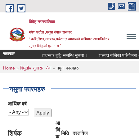
Skip to main content
विदेह नगरपालिका
मधेश प्रदेश ,धनुषा नेपाल सरकार
“ कृषि,शिक्षा,स्वास्थ्य,पर्यटन,र व्यापारको अभिभारा आत्मनिर्भर र
सुन्दर विदेहको मुल नारा ”
समाचार
तह/स्तर बृद्धि सम्बन्धि सुचना ।
शसक्त बालिका परियोजना अन्
You are here
Home
»
विधुतीय शुसासन सेवा
» नमुना फारमहरु
नमुना फारमहरु
आर्थिक वर्ष
आ
र्थि
शिर्षक
मिति
दस्तावेज
क