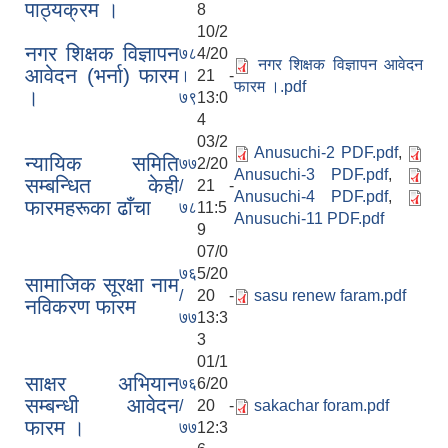
पाठ्यक्रम ।
8
10/2
नगर शिक्षक विज्ञापन
७८
4/20
नगर शिक्षक विज्ञापन आवेदन
आवेदन (भर्ना) फारम
।
21 -
फारम ।.pdf
।
७९
13:0
4
03/2
Anusuchi-2 PDF.pdf
,
न्यायिक समिति
७७
2/20
Anusuchi-3 PDF.pdf
,
सम्बन्धित केही
/
21 -
Anusuchi-4 PDF.pdf
,
फारमहरूका ढाँचा
७८
11:5
Anusuchi-11 PDF.pdf
9
07/0
७६
5/20
सामाजिक सूरक्षा नाम
/
20 -
sasu renew faram.pdf
नविकरण फारम
७७
13:3
3
01/1
साक्षर अभियान
७६
6/20
सम्बन्धी आवेदन
/
20 -
sakachar foram.pdf
फारम ।
७७
12:3