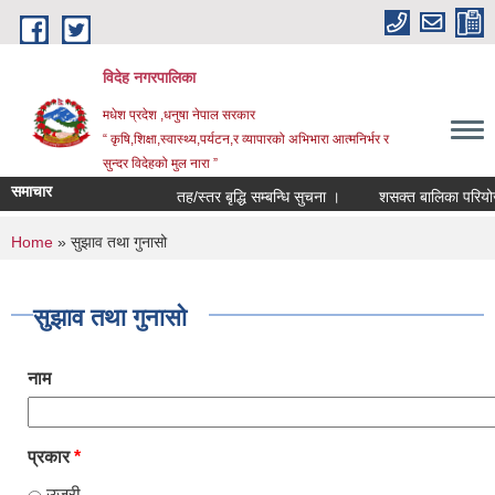
Skip to main content
विदेह नगरपालिका
मधेश प्रदेश ,धनुषा नेपाल सरकार
“ कृषि,शिक्षा,स्वास्थ्य,पर्यटन,र व्यापारको अभिभारा आत्मनिर्भर र
सुन्दर विदेहको मुल नारा ”
समाचार
तह/स्तर बृद्धि सम्बन्धि सुचना ।
शसक्त बालिका परियोजन
You are here
Home
» सुझाव तथा गुनासो
सुझाव तथा गुनासो
नाम
प्रकार
*
उजुरी