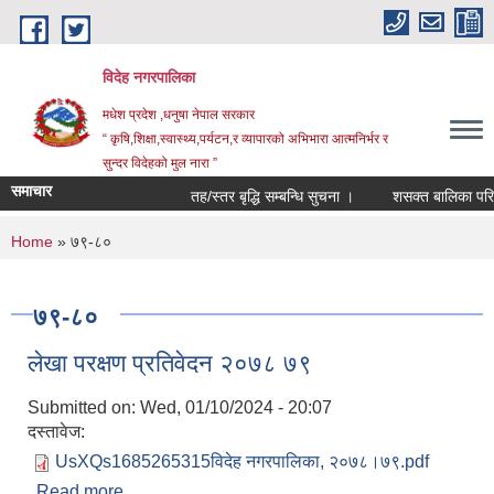
Skip to main content
विदेह नगरपालिका
मधेश प्रदेश ,धनुषा नेपाल सरकार
“ कृषि,शिक्षा,स्वास्थ्य,पर्यटन,र व्यापारको अभिभारा आत्मनिर्भर र
सुन्दर विदेहको मुल नारा ”
समाचार
तह/स्तर बृद्धि सम्बन्धि सुचना ।
शसक्त बालिका परियो
You are here
Home
» ७९-८०
७९-८०
लेखा परक्षण प्रतिवेदन २०७८ ७९
Submitted on:
Wed, 01/10/2024 - 20:07
दस्तावेज:
UsXQs1685265315विदेह नगरपालिका, २०७८।७९.pdf
Read more
about लेखा परक्षण प्रतिवेदन २०७८ ७९