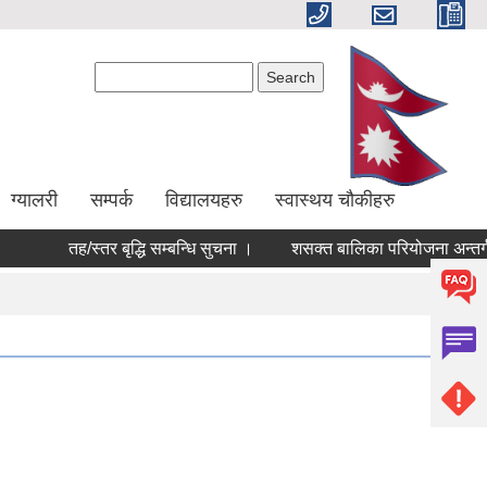
Search form
Search
ग्यालरी
सम्पर्क
विद्यालयहरु
स्वास्थय चौकीहरु
तह/स्तर बृद्धि सम्बन्धि सुचना ।
शसक्त बालिका परियोजना अन्तर्गत छन