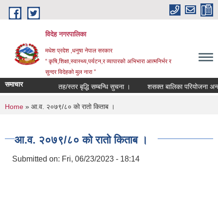
Skip to main content
विदेह नगरपालिका
मधेश प्रदेश ,धनुषा नेपाल सरकार
“ कृषि,शिक्षा,स्वास्थ्य,पर्यटन,र व्यापारको अभिभारा आत्मनिर्भर र
सुन्दर विदेहको मुल नारा ”
समाचार
तह/स्तर बृद्धि सम्बन्धि सुचना ।
शसक्त बालिका परियोजना अन्तर्
You are here
Home
» आ.व. २०७९/८० काे राताे किताब ।
आ.व. २०७९/८० काे राताे किताब ।
Submitted on:
Fri, 06/23/2023 - 18:14