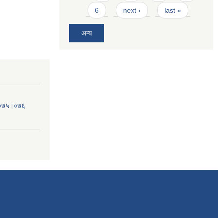
6
next ›
last »
अन्य
व.०७५।०७६