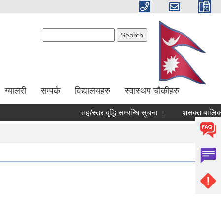
Search form
Search
ग्यालरी
सम्पर्क
विद्यालयहरु
स्वास्थय चौकीहरु
तह/स्तर बृद्धि सम्बन्धि सुचना ।
शसक्त बालिका परि