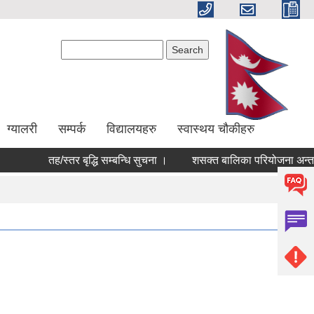
Search form
Search
ग्यालरी
सम्पर्क
विद्यालयहरु
स्वास्थय चौकीहरु
तह/स्तर बृद्धि सम्बन्धि सुचना ।
शसक्त बालिका परियोजना अन्तर्गत