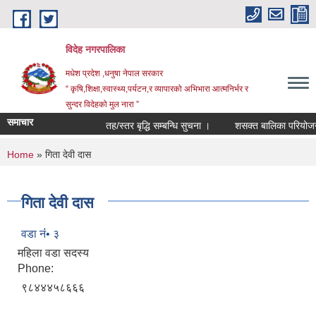
Skip to main content
विदेह नगरपालिका
मधेश प्रदेश ,धनुषा नेपाल सरकार
“ कृषि,शिक्षा,स्वास्थ्य,पर्यटन,र व्यापारको अभिभारा आत्मनिर्भर र
सुन्दर विदेहको मुल नारा ”
समाचार
तह/स्तर बृद्धि सम्बन्धि सुचना ।
शसक्त बालिका परियोजना 
You are here
Home
» गिता देवी दास
गिता देवी दास
वडा नंं• ३
महिला वडा सदस्य
Phone:
९८४४४५८६६६