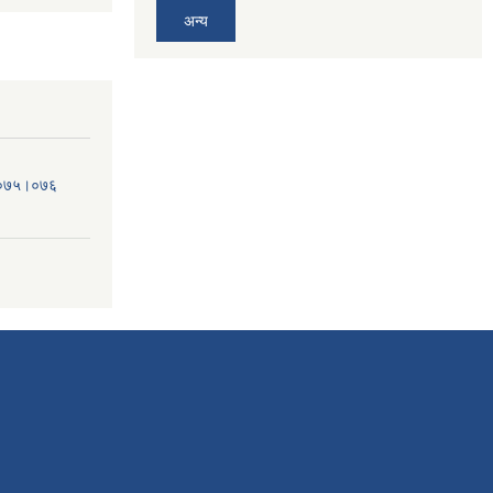
अन्य
व.०७५।०७६