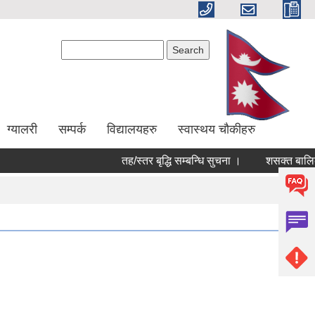
Search form
Search
ग्यालरी
सम्पर्क
विद्यालयहरु
स्वास्थय चौकीहरु
तह/स्तर बृद्धि सम्बन्धि सुचना ।
शसक्त बालिका 