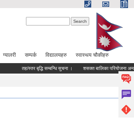
Search form
Search
ग्यालरी
सम्पर्क
विद्यालयहरु
स्वास्थय चौकीहरु
तह/स्तर बृद्धि सम्बन्धि सुचना ।
शसक्त बालिका परियोजना अन्तर्गत