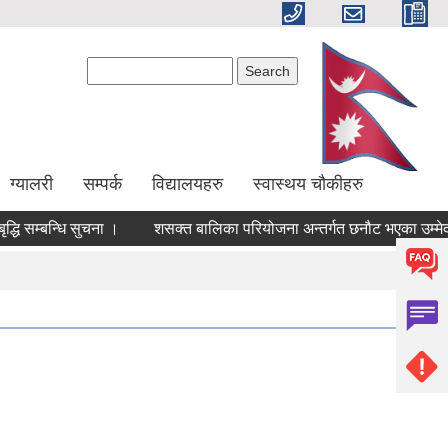
Search form
Search
ग्यालरी
सम्पर्क
विद्यालयहरु
स्वास्थय चौकीहरु
्धि सम्बन्धि सुचना ।
शसक्त बालिका परियोजना अन्तर्गत छनौट भएका उम्मेदव