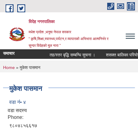
Skip to main content
विदेह नगरपालिका
मधेश प्रदेश ,धनुषा नेपाल सरकार
“ कृषि,शिक्षा,स्वास्थ्य,पर्यटन,र व्यापारको अभिभारा आत्मनिर्भर र
सुन्दर विदेहको मुल नारा ”
समाचार
तह/स्तर बृद्धि सम्बन्धि सुचना ।
शसक्त बालिका परियोजन
You are here
Home
» मुकेश पासमान
मुकेश पासमान
वडा नंं• ४
वडा सदस्य
Phone:
९८०४८५६६१७