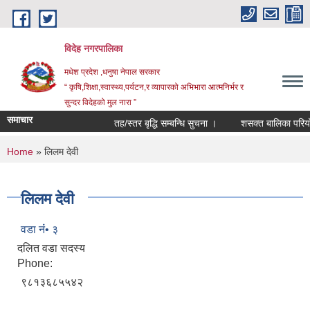
Skip to main content
विदेह नगरपालिका
मधेश प्रदेश ,धनुषा नेपाल सरकार
“ कृषि,शिक्षा,स्वास्थ्य,पर्यटन,र व्यापारको अभिभारा आत्मनिर्भर र
सुन्दर विदेहको मुल नारा ”
समाचार
तह/स्तर बृद्धि सम्बन्धि सुचना ।
शसक्त बालिका परियोज
You are here
Home
» लिलम देवी
लिलम देवी
वडा नंं• ३
दलित वडा सदस्य
Phone:
९८१३६८५५४२