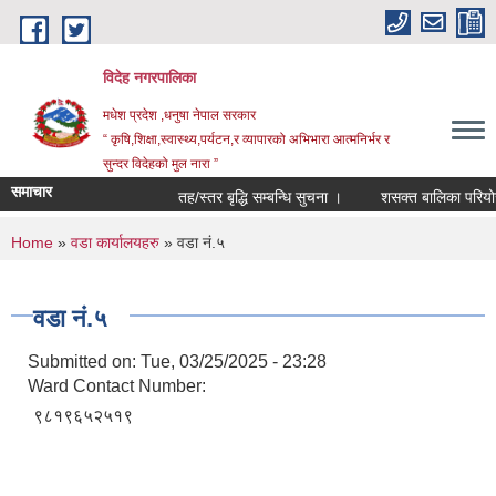
Skip to main content
विदेह नगरपालिका
मधेश प्रदेश ,धनुषा नेपाल सरकार
“ कृषि,शिक्षा,स्वास्थ्य,पर्यटन,र व्यापारको अभिभारा आत्मनिर्भर र
सुन्दर विदेहको मुल नारा ”
समाचार
तह/स्तर बृद्धि सम्बन्धि सुचना ।
शसक्त बालिका परियोजन
You are here
Home
»
वडा कार्यालयहरु
» वडा न‌ं.५
वडा न‌ं.५
Submitted on:
Tue, 03/25/2025 - 23:28
Ward Contact Number:
९८१९६५२५१९