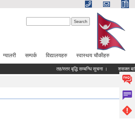
Search form
Search
ग्यालरी
सम्पर्क
विद्यालयहरु
स्वास्थय चौकीहरु
तह/स्तर बृद्धि सम्बन्धि सुचना ।
शसक्त बालिक