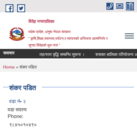
Skip to main content
विदेह नगरपालिका
मधेश प्रदेश ,धनुषा नेपाल सरकार
“ कृषि,शिक्षा,स्वास्थ्य,पर्यटन,र व्यापारको अभिभारा आत्मनिर्भर र
सुन्दर विदेहको मुल नारा ”
समाचार
तह/स्तर बृद्धि सम्बन्धि सुचना ।
शसक्त बालिका परियोजना अन्त
You are here
Home
» शंकर पडित
शंकर पडित
वडा नंं• २
वडा सदस्य
Phone:
९८४५०१०४९०