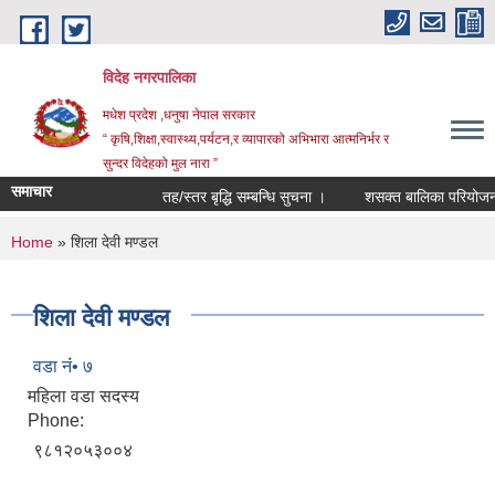
Skip to main content
विदेह नगरपालिका
मधेश प्रदेश ,धनुषा नेपाल सरकार
“ कृषि,शिक्षा,स्वास्थ्य,पर्यटन,र व्यापारको अभिभारा आत्मनिर्भर र
सुन्दर विदेहको मुल नारा ”
समाचार
तह/स्तर बृद्धि सम्बन्धि सुचना ।
शसक्त बालिका परियोजना अ
You are here
Home
» शिला देवी मण्डल
शिला देवी मण्डल
वडा नंं• ७
महिला वडा सदस्य
Phone:
९८१२०५३००४