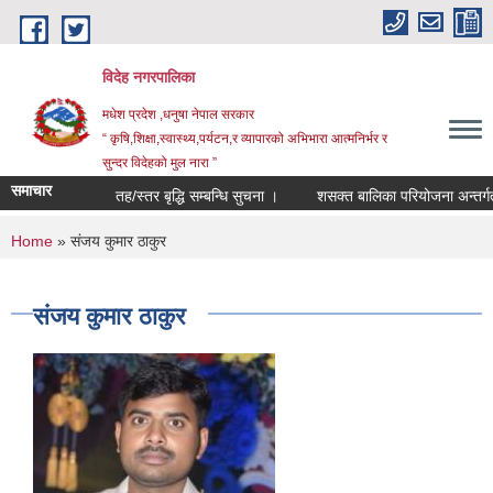
Skip to main content
विदेह नगरपालिका
मधेश प्रदेश ,धनुषा नेपाल सरकार
“ कृषि,शिक्षा,स्वास्थ्य,पर्यटन,र व्यापारको अभिभारा आत्मनिर्भर र
सुन्दर विदेहको मुल नारा ”
समाचार
तह/स्तर बृद्धि सम्बन्धि सुचना ।
शसक्त बालिका परियोजना अन्तर्गत 
You are here
Home
» संजय कुमार ठाकुर
संजय कुमार ठाकुर