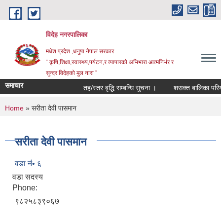
Skip to main content
विदेह नगरपालिका
मधेश प्रदेश ,धनुषा नेपाल सरकार
“ कृषि,शिक्षा,स्वास्थ्य,पर्यटन,र व्यापारको अभिभारा आत्मनिर्भर र
सुन्दर विदेहको मुल नारा ”
समाचार
तह/स्तर बृद्धि सम्बन्धि सुचना ।
शसक्त बालिका परियोज
You are here
Home
» सरीता देवी पासमान
सरीता देवी पासमान
वडा नंं• ६
वडा सदस्य
Phone:
९८२५८३९०६७