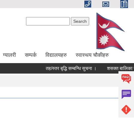
Search form
Search
ग्यालरी
सम्पर्क
विद्यालयहरु
स्वास्थय चौकीहरु
तह/स्तर बृद्धि सम्बन्धि सुचना ।
शसक्त बालिका परि