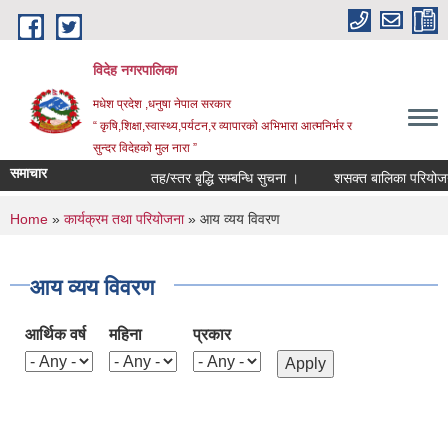
Skip to main content
विदेह नगरपालिका
मधेश प्रदेश ,धनुषा नेपाल सरकार
“ कृषि,शिक्षा,स्वास्थ्य,पर्यटन,र व्यापारको अभिभारा आत्मनिर्भर र
सुन्दर विदेहको मुल नारा ”
समाचार
तह/स्तर बृद्धि सम्बन्धि सुचना ।
शसक्त बालिका परियोजना 
You are here
Home
»
कार्यक्रम तथा परियोजना
» आय व्यय विवरण
आय व्यय विवरण
आर्थिक वर्ष
महिना
प्रकार