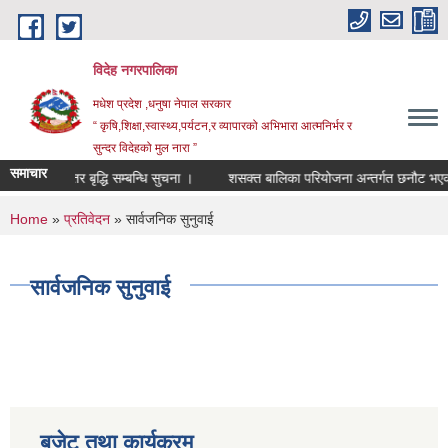
Skip to main content
विदेह नगरपालिका
मधेश प्रदेश ,धनुषा नेपाल सरकार
“ कृषि,शिक्षा,स्वास्थ्य,पर्यटन,र व्यापारको अभिभारा आत्मनिर्भर र
सुन्दर विदेहको मुल नारा ”
समाचार
तह/स्तर बृद्धि सम्बन्धि सुचना ।
शसक्त बालिका परियोजना अन्तर्गत छनौट भएका 
You are here
Home
»
प्रतिवेदन
» सार्वजनिक सुनुवाई
सार्वजनिक सुनुवाई
बजेट तथा कार्यक्रम