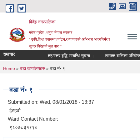
Skip to main content
विदेह नगरपालिका
मधेश प्रदेश ,धनुषा नेपाल सरकार
“ कृषि,शिक्षा,स्वास्थ्य,पर्यटन,र व्यापारको अभिभारा आत्मनिर्भर र
सुन्दर विदेहको मुल नारा ”
समाचार
तह/स्तर बृद्धि सम्बन्धि सुचना ।
शसक्त बालिका परियोजना
You are here
Home
»
वडा कार्यालयहरु
» वडा नंं• ९
वडा नंं• ९
Submitted on:
Wed, 08/01/2018 - 13:37
ईटहर्वा
Ward Contact Number:
९८०७८३१९९०