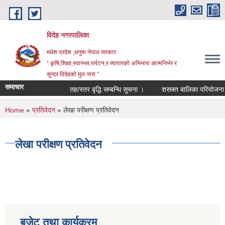
Skip to main content
विदेह नगरपालिका
मधेश प्रदेश ,धनुषा नेपाल सरकार
“ कृषि,शिक्षा,स्वास्थ्य,पर्यटन,र व्यापारको अभिभारा आत्मनिर्भर र
सुन्दर विदेहको मुल नारा ”
समाचार
तह/स्तर बृद्धि सम्बन्धि सुचना ।
शसक्त बालिका परियोजना अन
You are here
Home
»
प्रतिवेदन
» लेखा परीक्षण प्रतिवेदन
लेखा परीक्षण प्रतिवेदन
बजेट तथा कार्यक्रम