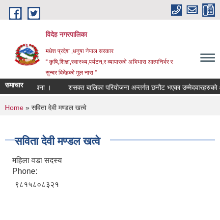
Skip to main content
विदेह नगरपालिका
मधेश प्रदेश ,धनुषा नेपाल सरकार
“ कृषि,शिक्षा,स्वास्थ्य,पर्यटन,र व्यापारको अभिभारा आत्मनिर्भर र
सुन्दर विदेहको मुल नारा ”
समाचार
्धि सम्बन्धि सुचना ।
शसक्त बालिका परियोजना अन्तर्गत छनौट भएका उम्मेदवारहरुको अ
You are here
Home
» सविता देवी मण्डल खत्वे
सविता देवी मण्डल खत्वे
महिला वडा सदस्य
Phone:
९८१५८०८३२१