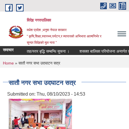
Skip to main content
विदेह नगरपालिका
मधेश प्रदेश ,धनुषा नेपाल सरकार
“ कृषि,शिक्षा,स्वास्थ्य,पर्यटन,र व्यापारको अभिभारा आत्मनिर्भर र
सुन्दर विदेहको मुल नारा ”
समाचार
तह/स्तर बृद्धि सम्बन्धि सुचना ।
शसक्त बालिका परियोजना अन्तर्गत छनौट 
You are here
Home
» सातौ नगर सभा उदघाटन सत्र
सातौ नगर सभा उदघाटन सत्र
Submitted on:
Thu, 08/10/2023 - 14:53