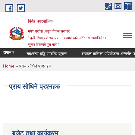
Skip to main content
विदेह नगरपालिका
मधेश प्रदेश ,धनुषा नेपाल सरकार
“ कृषि,शिक्षा,स्वास्थ्य,पर्यटन,र व्यापारको अभिभारा आत्मनिर्भर र
सुन्दर विदेहको मुल नारा ”
समाचार
तह/स्तर बृद्धि सम्बन्धि सुचना ।
शसक्त बालिका परियोजना अन्तर्गत छन
You are here
Home
» प्राय सोधिने प्रश्नहरु
प्राय सोधिने प्रश्नहरु
बजेट तथा कार्यक्रम