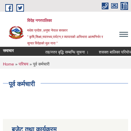
Skip to main content
विदेह नगरपालिका
मधेश प्रदेश ,धनुषा नेपाल सरकार
“ कृषि,शिक्षा,स्वास्थ्य,पर्यटन,र व्यापारको अभिभारा आत्मनिर्भर र
सुन्दर विदेहको मुल नारा ”
समाचार
तह/स्तर बृद्धि सम्बन्धि सुचना ।
शसक्त बालिका परियोजना
You are here
Home
»
परिचय
» पूर्व कर्मचारी
पूर्व कर्मचारी
बजेट तथा कार्यक्रम