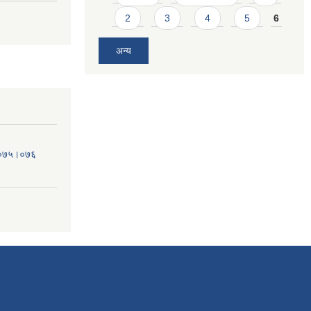
2
3
4
5
6
अन्य
व.०७५।०७६