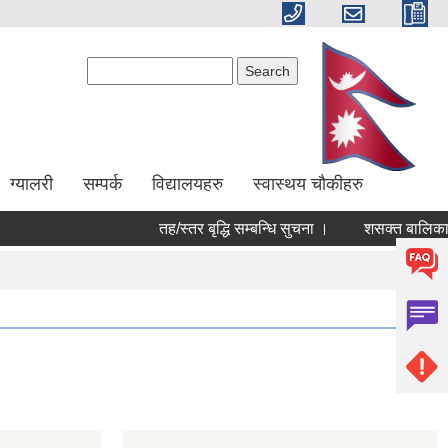
Search form
Search
ग्यालरी
सम्पर्क
विद्यालयहरु
स्वास्थय चौकीहरु
तह/स्तर बृद्धि सम्बन्धि सुचना ।
शसक्त बालिका पर