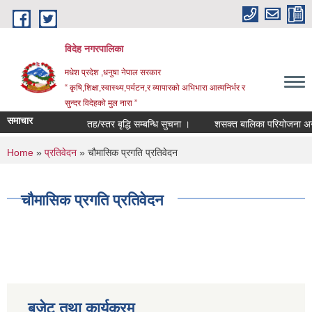
Skip to main content
विदेह नगरपालिका
मधेश प्रदेश ,धनुषा नेपाल सरकार
“ कृषि,शिक्षा,स्वास्थ्य,पर्यटन,र व्यापारको अभिभारा आत्मनिर्भर र
सुन्दर विदेहको मुल नारा ”
समाचार
तह/स्तर बृद्धि सम्बन्धि सुचना ।
शसक्त बालिका परियोजना अन्तर
You are here
Home
»
प्रतिवेदन
» चौमासिक प्रगति प्रतिवेदन
चौमासिक प्रगति प्रतिवेदन
बजेट तथा कार्यक्रम