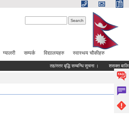
Search form
Search
ग्यालरी
सम्पर्क
विद्यालयहरु
स्वास्थय चौकीहरु
तह/स्तर बृद्धि सम्बन्धि सुचना ।
शसक्त बालिका 