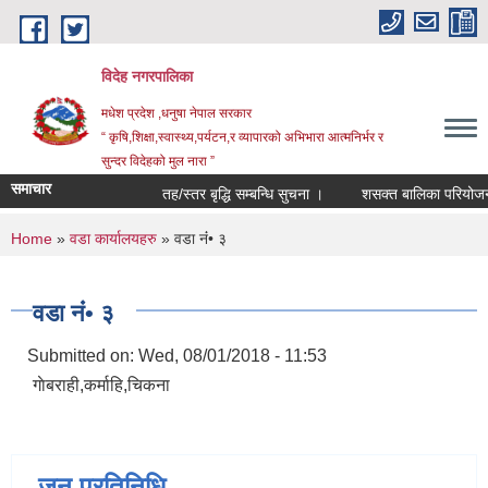
Skip to main content
विदेह नगरपालिका
मधेश प्रदेश ,धनुषा नेपाल सरकार
“ कृषि,शिक्षा,स्वास्थ्य,पर्यटन,र व्यापारको अभिभारा आत्मनिर्भर र
सुन्दर विदेहको मुल नारा ”
समाचार
तह/स्तर बृद्धि सम्बन्धि सुचना ।
शसक्त बालिका परियोजना 
You are here
Home
»
वडा कार्यालयहरु
» वडा नंं• ३
वडा नंं• ३
Submitted on:
Wed, 08/01/2018 - 11:53
गाेबराही,कर्माहि,चिकना
जन प्रतिनिधि