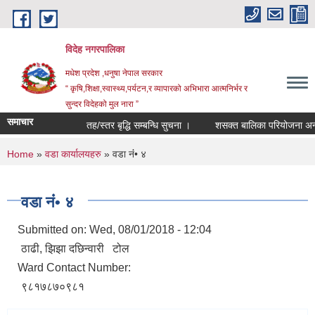
Skip to main content
विदेह नगरपालिका
मधेश प्रदेश ,धनुषा नेपाल सरकार
“ कृषि,शिक्षा,स्वास्थ्य,पर्यटन,र व्यापारको अभिभारा आत्मनिर्भर र
सुन्दर विदेहको मुल नारा ”
समाचार
तह/स्तर बृद्धि सम्बन्धि सुचना ।
शसक्त बालिका परियोजना अन्तर
You are here
Home
»
वडा कार्यालयहरु
» वडा नंं• ४
वडा नंं• ४
Submitted on:
Wed, 08/01/2018 - 12:04
ठाढी, झिझा दछिन्वारी टोल
Ward Contact Number:
९८१७८७०९८१