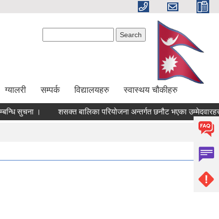
Search form
Search
ग्यालरी
सम्पर्क
विद्यालयहरु
स्वास्थय चौकीहरु
बन्धि सुचना ।
शसक्त बालिका परियोजना अन्तर्गत छनौट भएका उम्मेदवारहरुक