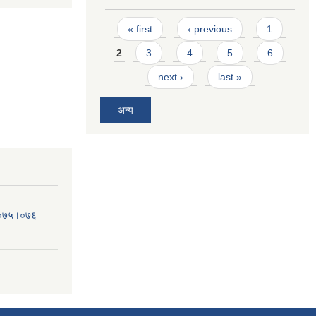
Pages
« first
‹ previous
1
2
3
4
5
6
next ›
last »
अन्य
व.०७५।०७६