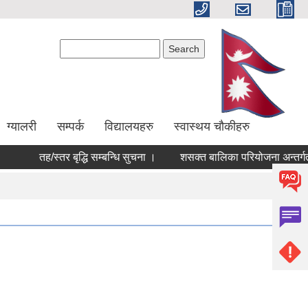
Search form
Search
ग्यालरी
सम्पर्क
विद्यालयहरु
स्वास्थय चौकीहरु
तह/स्तर बृद्धि सम्बन्धि सुचना ।
शसक्त बालिका परियोजना अन्तर्गत 