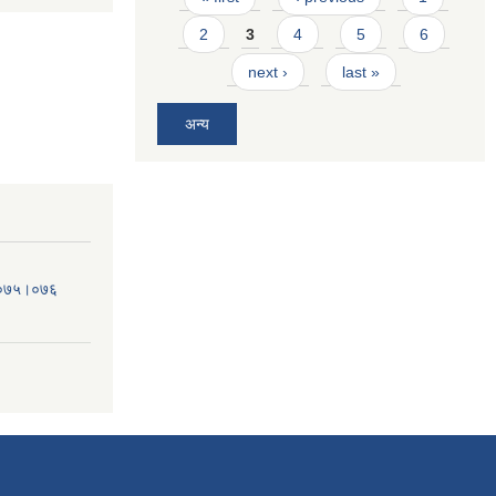
2
3
4
5
6
next ›
last »
अन्य
व.०७५।०७६